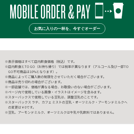
お気に入りの一杯を、今すぐオーダー
表示価格はすべて店内飲食価格（税込）です。
店内飲食とTO GO（お持ち帰り）では税率が異なります（アルコール及び一部TO
GO不可商品は10%となります）。
商品によってご購入数の制限をさせていただく場合がございます。
商品は売り切れの場合がございます。
一部店舗では、価格が異なる場合、お取扱いのない場合がございます。
ページ内で使用している画像・イラストはイメージを含みます。
スターバックスで使用している豆乳は、調整豆乳のことです。
スターバックス ラテ、カフェ ミストの豆乳・オーツミルク・アーモンドミルクへ
の変更は￥0です。
豆乳、アーモンドミルク、オーツミルクは牛乳や乳飲料ではありません。