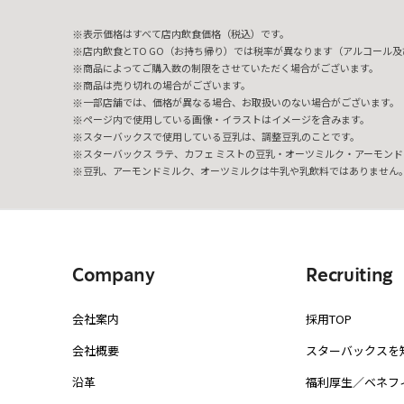
表示価格はすべて店内飲食価格（税込）です。
店内飲食とTO GO（お持ち帰り）では税率が異なります（アルコール及び
商品によってご購入数の制限をさせていただく場合がございます。
商品は売り切れの場合がございます。
一部店舗では、価格が異なる場合、お取扱いのない場合がございます。
ページ内で使用している画像・イラストはイメージを含みます。
スターバックスで使用している豆乳は、調整豆乳のことです。
スターバックス ラテ、カフェ ミストの豆乳・オーツミルク・アーモンド
豆乳、アーモンドミルク、オーツミルクは牛乳や乳飲料ではありません
Company
Recruiting
会社案内
採用TOP
会社概要
スターバックスを
沿革
福利厚生／ベネフ