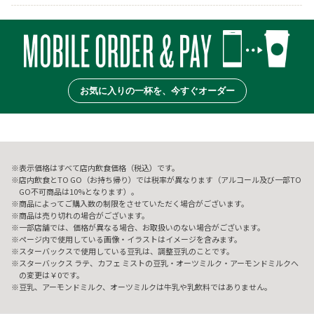
お気に入りの一杯を、今すぐオーダー
表示価格はすべて店内飲食価格（税込）です。
店内飲食とTO GO（お持ち帰り）では税率が異なります（アルコール及び一部TO
GO不可商品は10%となります）。
商品によってご購入数の制限をさせていただく場合がございます。
商品は売り切れの場合がございます。
一部店舗では、価格が異なる場合、お取扱いのない場合がございます。
ページ内で使用している画像・イラストはイメージを含みます。
スターバックスで使用している豆乳は、調整豆乳のことです。
スターバックス ラテ、カフェ ミストの豆乳・オーツミルク・アーモンドミルクへ
の変更は￥0です。
豆乳、アーモンドミルク、オーツミルクは牛乳や乳飲料ではありません。