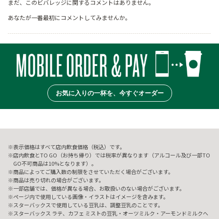
まだ、このビバレッジに関するコメントはありません。
あなたが一番最初にコメントしてみませんか。
お気に入りの一杯を、今すぐオーダー
表示価格はすべて店内飲食価格（税込）です。
店内飲食とTO GO（お持ち帰り）では税率が異なります（アルコール及び一部TO
GO不可商品は10%となります）。
商品によってご購入数の制限をさせていただく場合がございます。
商品は売り切れの場合がございます。
一部店舗では、価格が異なる場合、お取扱いのない場合がございます。
ページ内で使用している画像・イラストはイメージを含みます。
スターバックスで使用している豆乳は、調整豆乳のことです。
スターバックス ラテ、カフェ ミストの豆乳・オーツミルク・アーモンドミルクへ