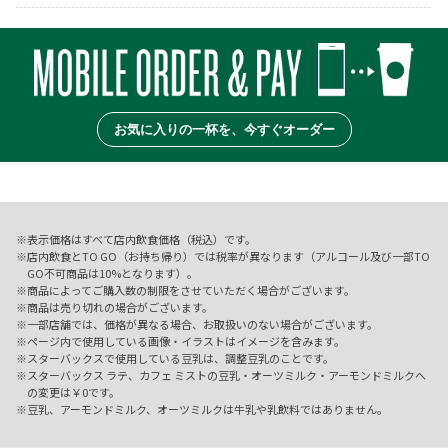
お気に入りの一杯を、今すぐオーダー
表示価格はすべて店内飲食価格（税込）です。
店内飲食とTO GO（お持ち帰り）では税率が異なります（アルコール及び一部TO
GO不可商品は10%となります）。
商品によってご購入数の制限をさせていただく場合がございます。
商品は売り切れの場合がございます。
一部店舗では、価格が異なる場合、お取扱いのない場合がございます。
ページ内で使用している画像・イラストはイメージを含みます。
スターバックスで使用している豆乳は、調整豆乳のことです。
スターバックス ラテ、カフェ ミストの豆乳・オーツミルク・アーモンドミルクへ
の変更は￥0です。
豆乳、アーモンドミルク、オーツミルクは牛乳や乳飲料ではありません。