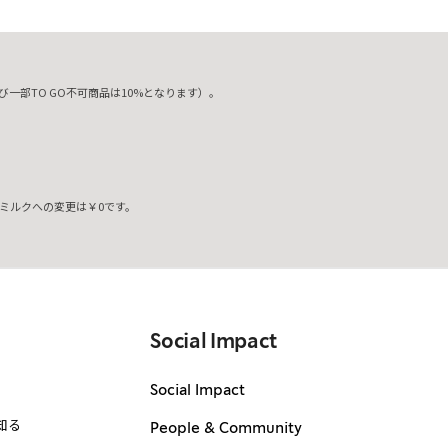
一部TO GO不可商品は10%となります）。
ミルクへの変更は￥0です。
。
Social Impact
Social Impact
知る
People & Community