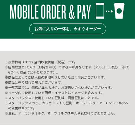
お気に入りの一杯を、今すぐオーダー
表示価格はすべて店内飲食価格（税込）です。
店内飲食とTO GO（お持ち帰り）では税率が異なります（アルコール及び一部TO
GO不可商品は10%となります）。
商品によってご購入数の制限をさせていただく場合がございます。
商品は売り切れの場合がございます。
一部店舗では、価格が異なる場合、お取扱いのない場合がございます。
ページ内で使用している画像・イラストはイメージを含みます。
スターバックスで使用している豆乳は、調整豆乳のことです。
スターバックス ラテ、カフェ ミストの豆乳・オーツミルク・アーモンドミルクへ
の変更は￥0です。
豆乳、アーモンドミルク、オーツミルクは牛乳や乳飲料ではありません。