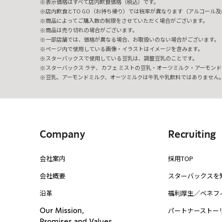
表示価格はすべて店内飲食価格（税込）です。
店内飲食とTO GO（お持ち帰り）では税率が異なります（アルコール及び
商品によってご購入数の制限をさせていただく場合がございます。
商品は売り切れの場合がございます。
一部店舗では、価格が異なる場合、お取扱いのない場合がございます。
ページ内で使用している画像・イラストはイメージを含みます。
スターバックスで使用している豆乳は、調整豆乳のことです。
スターバックス ラテ、カフェ ミストの豆乳・オーツミルク・アーモンド
豆乳、アーモンドミルク、オーツミルクは牛乳や乳飲料ではありません
Company
Recruiting
会社案内
採用TOP
会社概要
スターバックスを
沿革
福利厚生／ベネフ
パートナーストー
Our Mission,