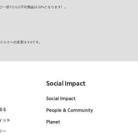
一部TO GO不可商品は10%となります）。
ミルクへの変更は￥0です。
。
Social Impact
Social Impact
知る
People & Community
ィット
Planet
リー