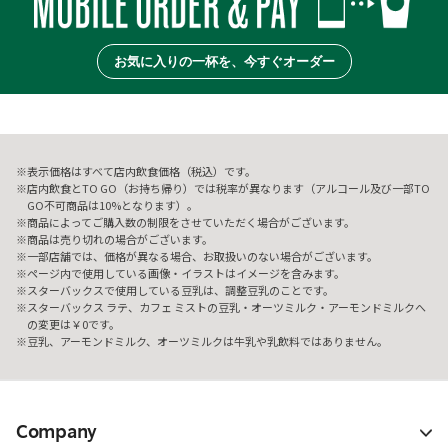
お気に入りの一杯を、今すぐオーダー
表示価格はすべて店内飲食価格（税込）です。
店内飲食とTO GO（お持ち帰り）では税率が異なります（アルコール及び一部TO
GO不可商品は10%となります）。
商品によってご購入数の制限をさせていただく場合がございます。
商品は売り切れの場合がございます。
一部店舗では、価格が異なる場合、お取扱いのない場合がございます。
ページ内で使用している画像・イラストはイメージを含みます。
スターバックスで使用している豆乳は、調整豆乳のことです。
スターバックス ラテ、カフェ ミストの豆乳・オーツミルク・アーモンドミルクへ
の変更は￥0です。
豆乳、アーモンドミルク、オーツミルクは牛乳や乳飲料ではありません。
Company