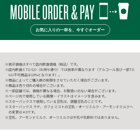
お気に入りの一杯を、今すぐオーダー
表示価格はすべて店内飲食価格（税込）です。
店内飲食とTO GO（お持ち帰り）では税率が異なります（アルコール及び一部TO
GO不可商品は10%となります）。
商品によってご購入数の制限をさせていただく場合がございます。
商品は売り切れの場合がございます。
一部店舗では、価格が異なる場合、お取扱いのない場合がございます。
ページ内で使用している画像・イラストはイメージを含みます。
スターバックスで使用している豆乳は、調整豆乳のことです。
スターバックス ラテ、カフェ ミストの豆乳・オーツミルク・アーモンドミルクへ
の変更は￥0です。
豆乳、アーモンドミルク、オーツミルクは牛乳や乳飲料ではありません。