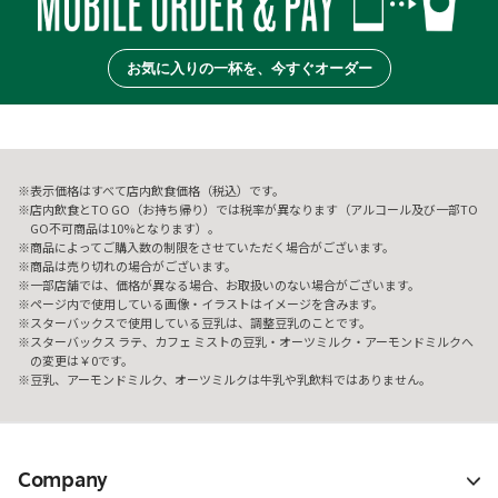
お気に入りの一杯を、今すぐオーダー
表示価格はすべて店内飲食価格（税込）です。
店内飲食とTO GO（お持ち帰り）では税率が異なります（アルコール及び一部TO
GO不可商品は10%となります）。
商品によってご購入数の制限をさせていただく場合がございます。
商品は売り切れの場合がございます。
一部店舗では、価格が異なる場合、お取扱いのない場合がございます。
ページ内で使用している画像・イラストはイメージを含みます。
スターバックスで使用している豆乳は、調整豆乳のことです。
スターバックス ラテ、カフェ ミストの豆乳・オーツミルク・アーモンドミルクへ
の変更は￥0です。
豆乳、アーモンドミルク、オーツミルクは牛乳や乳飲料ではありません。
Company