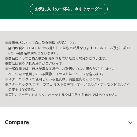
お気に入りの一杯を、今すぐオーダー
表示価格はすべて店内飲食価格（税込）です。
店内飲食とTO GO（お持ち帰り）では税率が異なります（アルコール及び一部TO
GO不可商品は10%となります）。
商品によってご購入数の制限をさせていただく場合がございます。
商品は売り切れの場合がございます。
一部店舗では、価格が異なる場合、お取扱いのない場合がございます。
ページ内で使用している画像・イラストはイメージを含みます。
スターバックスで使用している豆乳は、調整豆乳のことです。
スターバックス ラテ、カフェ ミストの豆乳・オーツミルク・アーモンドミルクへ
の変更は￥0です。
豆乳、アーモンドミルク、オーツミルクは牛乳や乳飲料ではありません。
Company