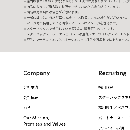
店内飲食とTO GO（お持ち帰り）では税率が異なります（アルコール及び
商品によってご購入数の制限をさせていただく場合がございます。
商品は売り切れの場合がございます。
一部店舗では、価格が異なる場合、お取扱いのない場合がございます。
ページ内で使用している画像・イラストはイメージを含みます。
スターバックスで使用している豆乳は、調整豆乳のことです。
スターバックス ラテ、カフェ ミストの豆乳・オーツミルク・アーモンド
豆乳、アーモンドミルク、オーツミルクは牛乳や乳飲料ではありません
Company
Recruiting
会社案内
採用TOP
会社概要
スターバックスを
沿革
福利厚生／ベネフ
パートナーストー
Our Mission,
Promises and Values
アルバイト採用