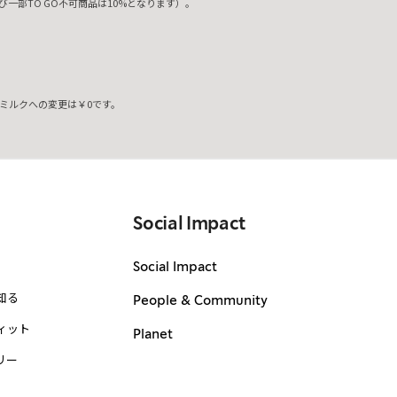
一部TO GO不可商品は10%となります）。
ミルクへの変更は￥0です。
。
Social Impact
Social Impact
知る
People & Community
ィット
Planet
リー