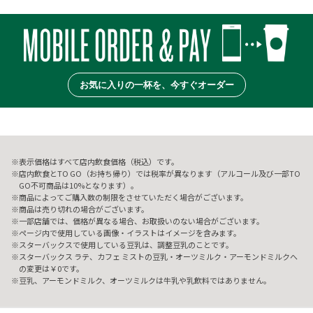
お気に入りの一杯を、今すぐオーダー
表示価格はすべて店内飲食価格（税込）です。
店内飲食とTO GO（お持ち帰り）では税率が異なります（アルコール及び一部TO
GO不可商品は10%となります）。
商品によってご購入数の制限をさせていただく場合がございます。
商品は売り切れの場合がございます。
一部店舗では、価格が異なる場合、お取扱いのない場合がございます。
ページ内で使用している画像・イラストはイメージを含みます。
スターバックスで使用している豆乳は、調整豆乳のことです。
スターバックス ラテ、カフェ ミストの豆乳・オーツミルク・アーモンドミルクへ
の変更は￥0です。
豆乳、アーモンドミルク、オーツミルクは牛乳や乳飲料ではありません。