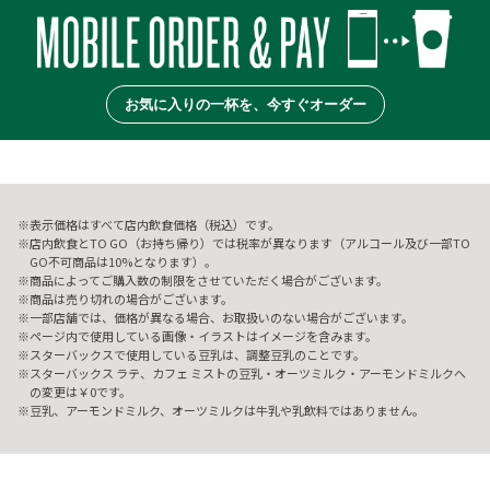
お気に入りの一杯を、今すぐオーダー
表示価格はすべて店内飲食価格（税込）です。
店内飲食とTO GO（お持ち帰り）では税率が異なります（アルコール及び一部TO
GO不可商品は10%となります）。
商品によってご購入数の制限をさせていただく場合がございます。
商品は売り切れの場合がございます。
一部店舗では、価格が異なる場合、お取扱いのない場合がございます。
ページ内で使用している画像・イラストはイメージを含みます。
スターバックスで使用している豆乳は、調整豆乳のことです。
スターバックス ラテ、カフェ ミストの豆乳・オーツミルク・アーモンドミルクへ
の変更は￥0です。
豆乳、アーモンドミルク、オーツミルクは牛乳や乳飲料ではありません。