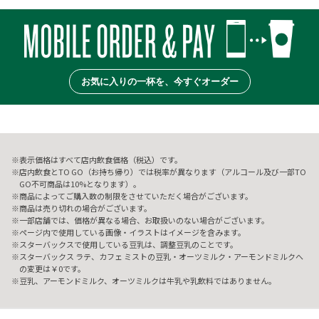
お気に入りの一杯を、今すぐオーダー
表示価格はすべて店内飲食価格（税込）です。
店内飲食とTO GO（お持ち帰り）では税率が異なります（アルコール及び一部TO
GO不可商品は10%となります）。
商品によってご購入数の制限をさせていただく場合がございます。
商品は売り切れの場合がございます。
一部店舗では、価格が異なる場合、お取扱いのない場合がございます。
ページ内で使用している画像・イラストはイメージを含みます。
スターバックスで使用している豆乳は、調整豆乳のことです。
スターバックス ラテ、カフェ ミストの豆乳・オーツミルク・アーモンドミルクへ
の変更は￥0です。
豆乳、アーモンドミルク、オーツミルクは牛乳や乳飲料ではありません。