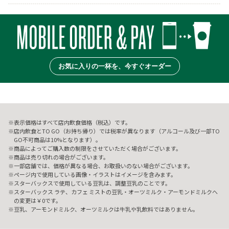
お気に入りの一杯を、今すぐオーダー
表示価格はすべて店内飲食価格（税込）です。
店内飲食とTO GO（お持ち帰り）では税率が異なります（アルコール及び一部TO
GO不可商品は10%となります）。
商品によってご購入数の制限をさせていただく場合がございます。
商品は売り切れの場合がございます。
一部店舗では、価格が異なる場合、お取扱いのない場合がございます。
ページ内で使用している画像・イラストはイメージを含みます。
スターバックスで使用している豆乳は、調整豆乳のことです。
スターバックス ラテ、カフェ ミストの豆乳・オーツミルク・アーモンドミルクへ
の変更は￥0です。
豆乳、アーモンドミルク、オーツミルクは牛乳や乳飲料ではありません。