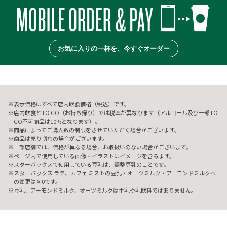
お気に入りの一杯を、今すぐオーダー
表示価格はすべて店内飲食価格（税込）です。
店内飲食とTO GO（お持ち帰り）では税率が異なります（アルコール及び一部TO
GO不可商品は10%となります）。
商品によってご購入数の制限をさせていただく場合がございます。
商品は売り切れの場合がございます。
一部店舗では、価格が異なる場合、お取扱いのない場合がございます。
ページ内で使用している画像・イラストはイメージを含みます。
スターバックスで使用している豆乳は、調整豆乳のことです。
スターバックス ラテ、カフェ ミストの豆乳・オーツミルク・アーモンドミルクへ
の変更は￥0です。
豆乳、アーモンドミルク、オーツミルクは牛乳や乳飲料ではありません。