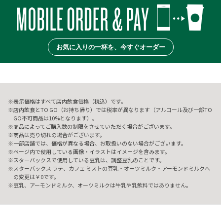
お気に入りの一杯を、今すぐオーダー
表示価格はすべて店内飲食価格（税込）です。
店内飲食とTO GO（お持ち帰り）では税率が異なります（アルコール及び一部TO
GO不可商品は10%となります）。
商品によってご購入数の制限をさせていただく場合がございます。
商品は売り切れの場合がございます。
一部店舗では、価格が異なる場合、お取扱いのない場合がございます。
ページ内で使用している画像・イラストはイメージを含みます。
スターバックスで使用している豆乳は、調整豆乳のことです。
スターバックス ラテ、カフェ ミストの豆乳・オーツミルク・アーモンドミルクへ
の変更は￥0です。
豆乳、アーモンドミルク、オーツミルクは牛乳や乳飲料ではありません。