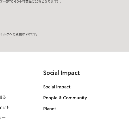
一部TO GO不可商品は10%となります）。
ミルクへの変更は￥0です。
。
Social Impact
Social Impact
知る
People & Community
ィット
Planet
リー