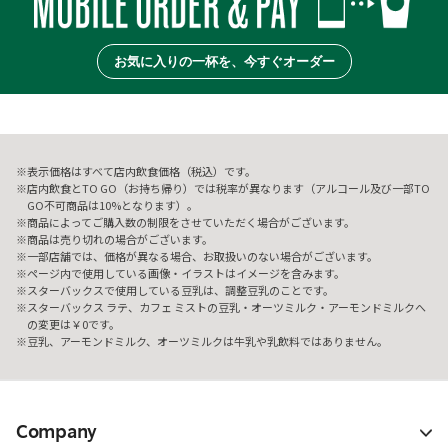
お気に入りの一杯を、今すぐオーダー
表示価格はすべて店内飲食価格（税込）です。
店内飲食とTO GO（お持ち帰り）では税率が異なります（アルコール及び一部TO
GO不可商品は10%となります）。
商品によってご購入数の制限をさせていただく場合がございます。
商品は売り切れの場合がございます。
一部店舗では、価格が異なる場合、お取扱いのない場合がございます。
ページ内で使用している画像・イラストはイメージを含みます。
スターバックスで使用している豆乳は、調整豆乳のことです。
スターバックス ラテ、カフェ ミストの豆乳・オーツミルク・アーモンドミルクへ
の変更は￥0です。
豆乳、アーモンドミルク、オーツミルクは牛乳や乳飲料ではありません。
Company