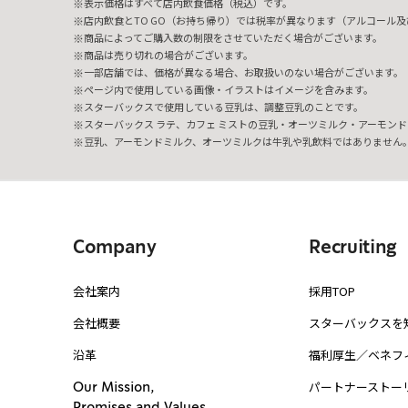
表示価格はすべて店内飲食価格（税込）です。
店内飲食とTO GO（お持ち帰り）では税率が異なります（アルコール及び
商品によってご購入数の制限をさせていただく場合がございます。
商品は売り切れの場合がございます。
一部店舗では、価格が異なる場合、お取扱いのない場合がございます。
ページ内で使用している画像・イラストはイメージを含みます。
スターバックスで使用している豆乳は、調整豆乳のことです。
スターバックス ラテ、カフェ ミストの豆乳・オーツミルク・アーモンド
豆乳、アーモンドミルク、オーツミルクは牛乳や乳飲料ではありません
Company
Recruiting
会社案内
採用TOP
会社概要
スターバックスを
沿革
福利厚生／ベネフ
パートナーストー
Our Mission,