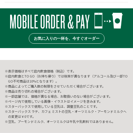
お気に入りの一杯を、今すぐオーダー
表示価格はすべて店内飲食価格（税込）です。
店内飲食とTO GO（お持ち帰り）では税率が異なります（アルコール及び一部TO
GO不可商品は10%となります）。
商品によってご購入数の制限をさせていただく場合がございます。
商品は売り切れの場合がございます。
一部店舗では、価格が異なる場合、お取扱いのない場合がございます。
ページ内で使用している画像・イラストはイメージを含みます。
スターバックスで使用している豆乳は、調整豆乳のことです。
スターバックス ラテ、カフェ ミストの豆乳・オーツミルク・アーモンドミルクへ
の変更は￥0です。
豆乳、アーモンドミルク、オーツミルクは牛乳や乳飲料ではありません。