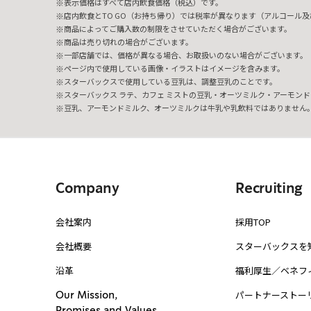
表示価格はすべて店内飲食価格（税込）です。
店内飲食とTO GO（お持ち帰り）では税率が異なります（アルコール及び
商品によってご購入数の制限をさせていただく場合がございます。
商品は売り切れの場合がございます。
一部店舗では、価格が異なる場合、お取扱いのない場合がございます。
ページ内で使用している画像・イラストはイメージを含みます。
スターバックスで使用している豆乳は、調整豆乳のことです。
スターバックス ラテ、カフェ ミストの豆乳・オーツミルク・アーモンド
豆乳、アーモンドミルク、オーツミルクは牛乳や乳飲料ではありません
Company
Recruiting
会社案内
採用TOP
会社概要
スターバックスを
沿革
福利厚生／ベネフ
パートナーストー
Our Mission,