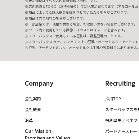
表示価格はすべて店内飲食価格（税込）です。
店内飲食とTO GO（お持ち帰り）では税率が異なります（アルコール及び
商品によってご購入数の制限をさせていただく場合がございます。
商品は売り切れの場合がございます。
一部店舗では、価格が異なる場合、お取扱いのない場合がございます。
ページ内で使用している画像・イラストはイメージを含みます。
スターバックスで使用している豆乳は、調整豆乳のことです。
スターバックス ラテ、カフェ ミストの豆乳・オーツミルク・アーモンド
豆乳、アーモンドミルク、オーツミルクは牛乳や乳飲料ではありません
Company
Recruiting
会社案内
採用TOP
会社概要
スターバックスを
沿革
福利厚生／ベネフ
パートナーストー
Our Mission,
Promises and Values