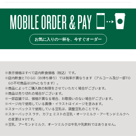
お気に入りの一杯を、今すぐオーダー
表示価格はすべて店内飲食価格（税込）です。
店内飲食とTO GO（お持ち帰り）では税率が異なります（アルコール及び一部TO
GO不可商品は10%となります）。
商品によってご購入数の制限をさせていただく場合がございます。
商品は売り切れの場合がございます。
一部店舗では、価格が異なる場合、お取扱いのない場合がございます。
ページ内で使用している画像・イラストはイメージを含みます。
スターバックスで使用している豆乳は、調整豆乳のことです。
スターバックス ラテ、カフェ ミストの豆乳・オーツミルク・アーモンドミルクへ
の変更は￥0です。
豆乳、アーモンドミルク、オーツミルクは牛乳や乳飲料ではありません。