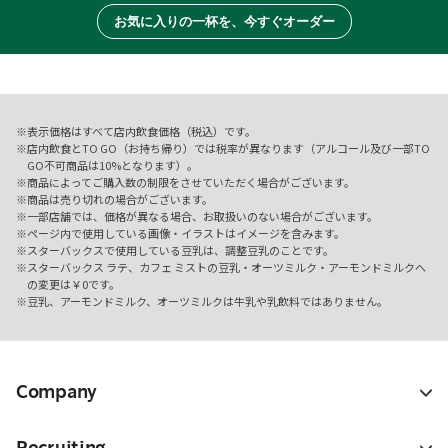
お気に入りの一杯を、今すぐオーダー
表示価格はすべて店内飲食価格（税込）です。
店内飲食とTO GO（お持ち帰り）では税率が異なります（アルコール及び一部TO
GO不可商品は10%となります）。
商品によってご購入数の制限をさせていただく場合がございます。
商品は売り切れの場合がございます。
一部店舗では、価格が異なる場合、お取扱いのない場合がございます。
ページ内で使用している画像・イラストはイメージを含みます。
スターバックスで使用している豆乳は、調整豆乳のことです。
スターバックス ラテ、カフェ ミストの豆乳・オーツミルク・アーモンドミルクへ
の変更は￥0です。
豆乳、アーモンドミルク、オーツミルクは牛乳や乳飲料ではありません。
Company