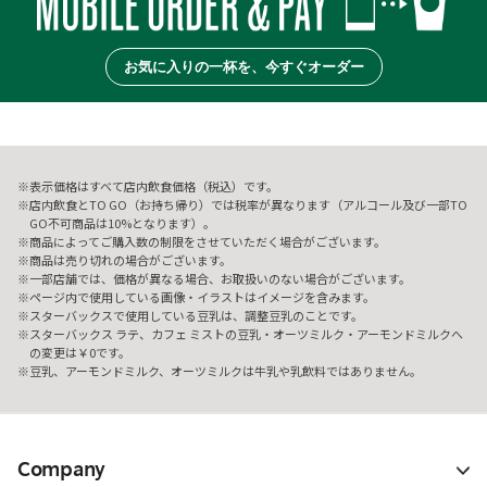
お気に入りの一杯を、今すぐオーダー
表示価格はすべて店内飲食価格（税込）です。
店内飲食とTO GO（お持ち帰り）では税率が異なります（アルコール及び一部TO
GO不可商品は10%となります）。
商品によってご購入数の制限をさせていただく場合がございます。
商品は売り切れの場合がございます。
一部店舗では、価格が異なる場合、お取扱いのない場合がございます。
ページ内で使用している画像・イラストはイメージを含みます。
スターバックスで使用している豆乳は、調整豆乳のことです。
スターバックス ラテ、カフェ ミストの豆乳・オーツミルク・アーモンドミルクへ
の変更は￥0です。
豆乳、アーモンドミルク、オーツミルクは牛乳や乳飲料ではありません。
Company