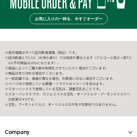
お気に入りの一杯を、今すぐオーダー
表示価格はすべて店内飲食価格（税込）です。
店内飲食とTO GO（お持ち帰り）では税率が異なります（アルコール及び一部TO
GO不可商品は10%となります）。
商品によってご購入数の制限をさせていただく場合がございます。
商品は売り切れの場合がございます。
一部店舗では、価格が異なる場合、お取扱いのない場合がございます。
ページ内で使用している画像・イラストはイメージを含みます。
スターバックスで使用している豆乳は、調整豆乳のことです。
スターバックス ラテ、カフェ ミストの豆乳・オーツミルク・アーモンドミルクへ
の変更は￥0です。
豆乳、アーモンドミルク、オーツミルクは牛乳や乳飲料ではありません。
Company