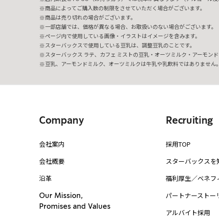
商品によってご購入数の制限をさせていただく場合がございます。
商品は売り切れの場合がございます。
一部店舗では、価格が異なる場合、お取扱いのない場合がございます。
ページ内で使用している画像・イラストはイメージを含みます。
スターバックスで使用している豆乳は、調整豆乳のことです。
スターバックス ラテ、カフェ ミストの豆乳・オーツミルク・アーモンド
豆乳、アーモンドミルク、オーツミルクは牛乳や乳飲料ではありません
Company
Recruiting
会社案内
採用TOP
会社概要
スターバックスを
沿革
福利厚生／ベネフ
パートナーストー
Our Mission,
Promises and Values
アルバイト採用