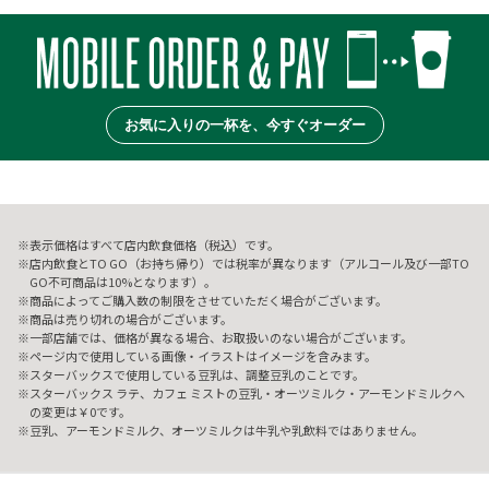
お気に入りの一杯を、今すぐオーダー
表示価格はすべて店内飲食価格（税込）です。
店内飲食とTO GO（お持ち帰り）では税率が異なります（アルコール及び一部TO
GO不可商品は10%となります）。
商品によってご購入数の制限をさせていただく場合がございます。
商品は売り切れの場合がございます。
一部店舗では、価格が異なる場合、お取扱いのない場合がございます。
ページ内で使用している画像・イラストはイメージを含みます。
スターバックスで使用している豆乳は、調整豆乳のことです。
スターバックス ラテ、カフェ ミストの豆乳・オーツミルク・アーモンドミルクへ
の変更は￥0です。
豆乳、アーモンドミルク、オーツミルクは牛乳や乳飲料ではありません。