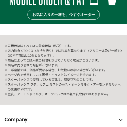
お気に入りの一杯を、今すぐオーダー
表示価格はすべて店内飲食価格（税込）です。
店内飲食とTO GO（お持ち帰り）では税率が異なります（アルコール及び一部TO
GO不可商品は10%となります）。
商品によってご購入数の制限をさせていただく場合がございます。
商品は売り切れの場合がございます。
一部店舗では、価格が異なる場合、お取扱いのない場合がございます。
ページ内で使用している画像・イラストはイメージを含みます。
スターバックスで使用している豆乳は、調整豆乳のことです。
スターバックス ラテ、カフェ ミストの豆乳・オーツミルク・アーモンドミルクへ
の変更は￥0です。
豆乳、アーモンドミルク、オーツミルクは牛乳や乳飲料ではありません。
Company