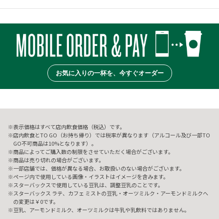
お気に入りの一杯を、今すぐオーダー
表示価格はすべて店内飲食価格（税込）です。
店内飲食とTO GO（お持ち帰り）では税率が異なります（アルコール及び一部TO
GO不可商品は10%となります）。
商品によってご購入数の制限をさせていただく場合がございます。
商品は売り切れの場合がございます。
一部店舗では、価格が異なる場合、お取扱いのない場合がございます。
ページ内で使用している画像・イラストはイメージを含みます。
スターバックスで使用している豆乳は、調整豆乳のことです。
スターバックス ラテ、カフェ ミストの豆乳・オーツミルク・アーモンドミルクへ
の変更は￥0です。
豆乳、アーモンドミルク、オーツミルクは牛乳や乳飲料ではありません。