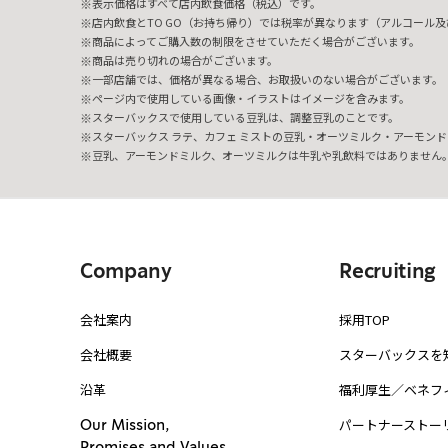
表示価格はすべて店内飲食価格（税込）です。
店内飲食とTO GO（お持ち帰り）では税率が異なります（アルコール及び
商品によってご購入数の制限をさせていただく場合がございます。
商品は売り切れの場合がございます。
一部店舗では、価格が異なる場合、お取扱いのない場合がございます。
ページ内で使用している画像・イラストはイメージを含みます。
スターバックスで使用している豆乳は、調整豆乳のことです。
スターバックス ラテ、カフェ ミストの豆乳・オーツミルク・アーモンド
豆乳、アーモンドミルク、オーツミルクは牛乳や乳飲料ではありません
Company
Recruiting
会社案内
採用TOP
会社概要
スターバックスを
沿革
福利厚生／ベネフ
パートナーストー
Our Mission,