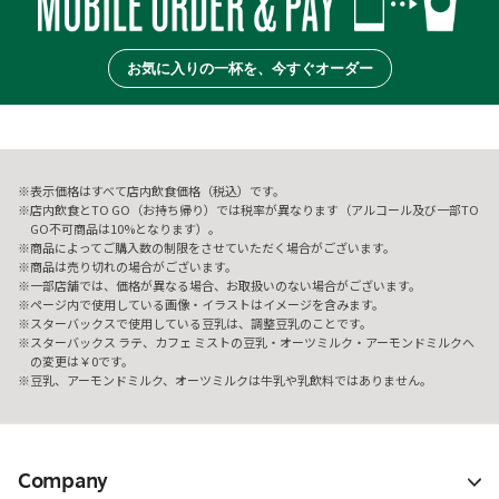
お気に入りの一杯を、今すぐオーダー
表示価格はすべて店内飲食価格（税込）です。
店内飲食とTO GO（お持ち帰り）では税率が異なります（アルコール及び一部TO
GO不可商品は10%となります）。
商品によってご購入数の制限をさせていただく場合がございます。
商品は売り切れの場合がございます。
一部店舗では、価格が異なる場合、お取扱いのない場合がございます。
ページ内で使用している画像・イラストはイメージを含みます。
スターバックスで使用している豆乳は、調整豆乳のことです。
スターバックス ラテ、カフェ ミストの豆乳・オーツミルク・アーモンドミルクへ
の変更は￥0です。
豆乳、アーモンドミルク、オーツミルクは牛乳や乳飲料ではありません。
Company