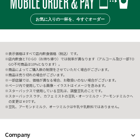
お気に入りの一杯を、今すぐオーダー
表示価格はすべて店内飲食価格（税込）です。
店内飲食とTO GO（お持ち帰り）では税率が異なります（アルコール及び一部TO
GO不可商品は10%となります）。
商品によってご購入数の制限をさせていただく場合がございます。
商品は売り切れの場合がございます。
一部店舗では、価格が異なる場合、お取扱いのない場合がございます。
ページ内で使用している画像・イラストはイメージを含みます。
スターバックスで使用している豆乳は、調整豆乳のことです。
スターバックス ラテ、カフェ ミストの豆乳・オーツミルク・アーモンドミルクへ
の変更は￥0です。
豆乳、アーモンドミルク、オーツミルクは牛乳や乳飲料ではありません。
Company