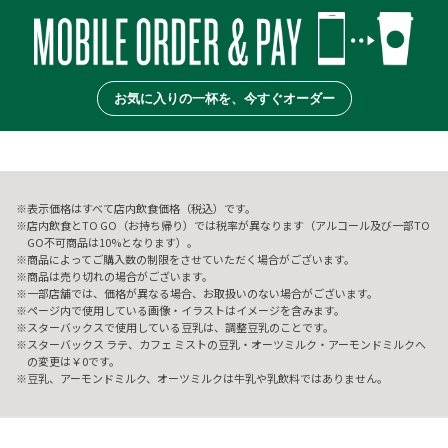
お気に入りの一杯を、今すぐオーダー
表示価格はすべて店内飲食価格（税込）です。
店内飲食とTO GO（お持ち帰り）では税率が異なります（アルコール及び一部TO
GO不可商品は10%となります）。
商品によってご購入数の制限をさせていただく場合がございます。
商品は売り切れの場合がございます。
一部店舗では、価格が異なる場合、お取扱いのない場合がございます。
ページ内で使用している画像・イラストはイメージを含みます。
スターバックスで使用している豆乳は、調整豆乳のことです。
スターバックス ラテ、カフェ ミストの豆乳・オーツミルク・アーモンドミルクへ
の変更は￥0です。
豆乳、アーモンドミルク、オーツミルクは牛乳や乳飲料ではありません。