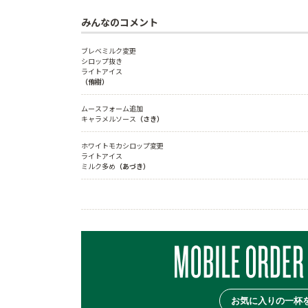
みんなのコメント
ブレベミルク変更

シロップ抜き

（侑樹）
ムースフォーム追加

キャラメルソース
（さき）
ホワイトモカシロップ変更

ライトアイス

ミルク多め
（あづき）
お気に入りの一杯