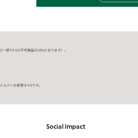
一部TO GO不可商品は10%となります）。
ミルクへの変更は￥0です。
。
Social Impact