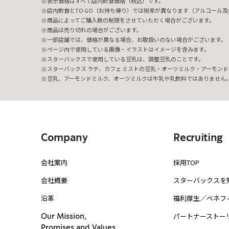
表示価格はすべて店内飲食価格（税込）です。
店内飲食とTO GO（お持ち帰り）では税率が異なります（アルコール及び
商品によってご購入数の制限をさせていただく場合がございます。
商品は売り切れの場合がございます。
一部店舗では、価格が異なる場合、お取扱いのない場合がございます。
ページ内で使用している画像・イラストはイメージを含みます。
スターバックスで使用している豆乳は、調整豆乳のことです。
スターバックス ラテ、カフェ ミストの豆乳・オーツミルク・アーモンド
豆乳、アーモンドミルク、オーツミルクは牛乳や乳飲料ではありません
Company
Recruiting
会社案内
採用TOP
会社概要
スターバックスを
沿革
福利厚生／ベネフ
パートナーストー
Our Mission,
Promises and Values