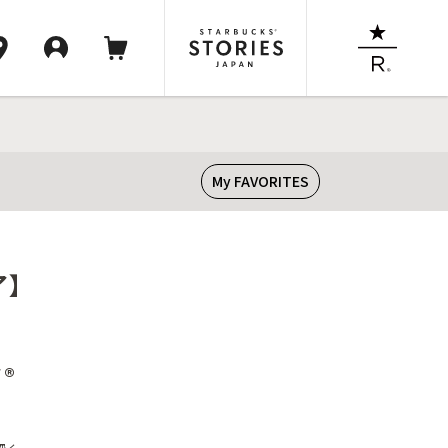
My FAVORITES
了】
®