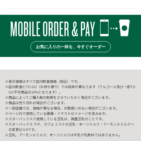
お気に入りの一杯を、今すぐオーダー
表示価格はすべて店内飲食価格（税込）です。
店内飲食とTO GO（お持ち帰り）では税率が異なります（アルコール及び一部TO
GO不可商品は10%となります）。
商品によってご購入数の制限をさせていただく場合がございます。
商品は売り切れの場合がございます。
一部店舗では、価格が異なる場合、お取扱いのない場合がございます。
ページ内で使用している画像・イラストはイメージを含みます。
スターバックスで使用している豆乳は、調整豆乳のことです。
スターバックス ラテ、カフェ ミストの豆乳・オーツミルク・アーモンドミルクへ
の変更は￥0です。
豆乳、アーモンドミルク、オーツミルクは牛乳や乳飲料ではありません。