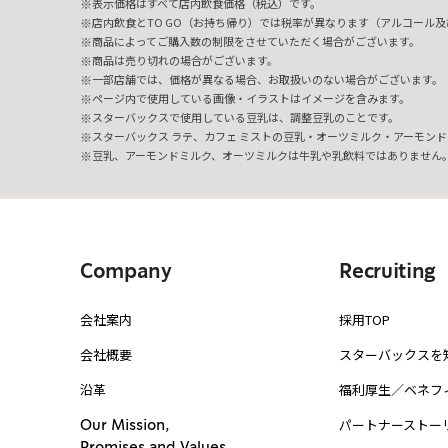
表示価格はすべて店内飲食価格（税込）です。
店内飲食とTO GO（お持ち帰り）では税率が異なります（アルコール及び
商品によってご購入数の制限をさせていただく場合がございます。
商品は売り切れの場合がございます。
一部店舗では、価格が異なる場合、お取扱いのない場合がございます。
ページ内で使用している画像・イラストはイメージを含みます。
スターバックスで使用している豆乳は、調整豆乳のことです。
スターバックス ラテ、カフェ ミストの豆乳・オーツミルク・アーモンド
豆乳、アーモンドミルク、オーツミルクは牛乳や乳飲料ではありません
Company
Recruiting
会社案内
採用TOP
会社概要
スターバックスを
沿革
福利厚生／ベネフ
パートナーストー
Our Mission,