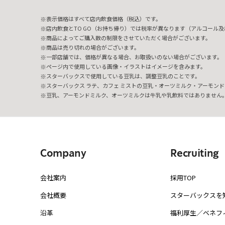
表示価格はすべて店内飲食価格（税込）です。
店内飲食とTO GO（お持ち帰り）では税率が異なります（アルコール及び
商品によってご購入数の制限をさせていただく場合がございます。
商品は売り切れの場合がございます。
一部店舗では、価格が異なる場合、お取扱いのない場合がございます。
ページ内で使用している画像・イラストはイメージを含みます。
スターバックスで使用している豆乳は、調整豆乳のことです。
スターバックス ラテ、カフェ ミストの豆乳・オーツミルク・アーモンド
豆乳、アーモンドミルク、オーツミルクは牛乳や乳飲料ではありません
Company
Recruiting
会社案内
採用TOP
会社概要
スターバックスを
沿革
福利厚生／ベネフ