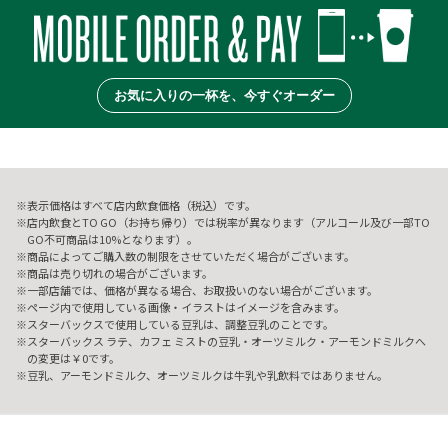
お気に入りの一杯を、今すぐオーダー
表示価格はすべて店内飲食価格（税込）です。
店内飲食とTO GO（お持ち帰り）では税率が異なります（アルコール及び一部TO
GO不可商品は10%となります）。
商品によってご購入数の制限をさせていただく場合がございます。
商品は売り切れの場合がございます。
一部店舗では、価格が異なる場合、お取扱いのない場合がございます。
ページ内で使用している画像・イラストはイメージを含みます。
スターバックスで使用している豆乳は、調整豆乳のことです。
スターバックス ラテ、カフェ ミストの豆乳・オーツミルク・アーモンドミルクへ
の変更は￥0です。
豆乳、アーモンドミルク、オーツミルクは牛乳や乳飲料ではありません。