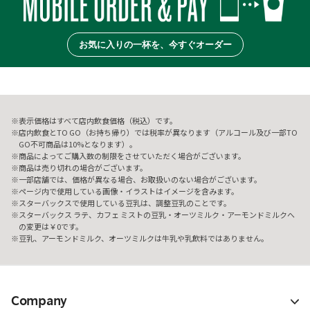
お気に入りの一杯を、今すぐオーダー
表示価格はすべて店内飲食価格（税込）です。
店内飲食とTO GO（お持ち帰り）では税率が異なります（アルコール及び一部TO
GO不可商品は10%となります）。
商品によってご購入数の制限をさせていただく場合がございます。
商品は売り切れの場合がございます。
一部店舗では、価格が異なる場合、お取扱いのない場合がございます。
ページ内で使用している画像・イラストはイメージを含みます。
スターバックスで使用している豆乳は、調整豆乳のことです。
スターバックス ラテ、カフェ ミストの豆乳・オーツミルク・アーモンドミルクへ
の変更は￥0です。
豆乳、アーモンドミルク、オーツミルクは牛乳や乳飲料ではありません。
Company