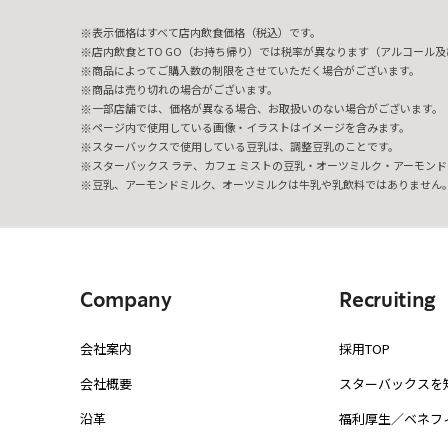
表示価格はすべて店内飲食価格（税込）です。
店内飲食とTO GO（お持ち帰り）では税率が異なります（アルコール及び
商品によってご購入数の制限をさせていただく場合がございます。
商品は売り切れの場合がございます。
一部店舗では、価格が異なる場合、お取扱いのない場合がございます。
ページ内で使用している画像・イラストはイメージを含みます。
スターバックスで使用している豆乳は、調整豆乳のことです。
スターバックス ラテ、カフェ ミストの豆乳・オーツミルク・アーモンド
豆乳、アーモンドミルク、オーツミルクは牛乳や乳飲料ではありません
Company
Recruiting
会社案内
採用TOP
会社概要
スターバックスを
沿革
福利厚生／ベネフ