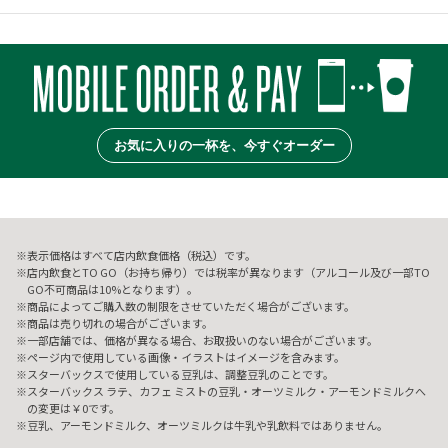
お気に入りの一杯を、今すぐオーダー
表示価格はすべて店内飲食価格（税込）です。
店内飲食とTO GO（お持ち帰り）では税率が異なります（アルコール及び一部TO
GO不可商品は10%となります）。
商品によってご購入数の制限をさせていただく場合がございます。
商品は売り切れの場合がございます。
一部店舗では、価格が異なる場合、お取扱いのない場合がございます。
ページ内で使用している画像・イラストはイメージを含みます。
スターバックスで使用している豆乳は、調整豆乳のことです。
スターバックス ラテ、カフェ ミストの豆乳・オーツミルク・アーモンドミルクへ
の変更は￥0です。
豆乳、アーモンドミルク、オーツミルクは牛乳や乳飲料ではありません。