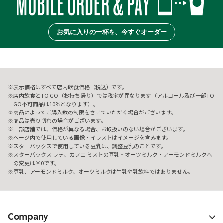
お気に入りの一杯を、今すぐオーダー
表示価格はすべて店内飲食価格（税込）です。
店内飲食とTO GO（お持ち帰り）では税率が異なります（アルコール及び一部TO
GO不可商品は10%となります）。
商品によってご購入数の制限をさせていただく場合がございます。
商品は売り切れの場合がございます。
一部店舗では、価格が異なる場合、お取扱いのない場合がございます。
ページ内で使用している画像・イラストはイメージを含みます。
スターバックスで使用している豆乳は、調整豆乳のことです。
スターバックス ラテ、カフェ ミストの豆乳・オーツミルク・アーモンドミルクへ
の変更は￥0です。
豆乳、アーモンドミルク、オーツミルクは牛乳や乳飲料ではありません。
Company