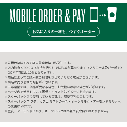
お気に入りの一杯を、今すぐオーダー
表示価格はすべて店内飲食価格（税込）です。
店内飲食とTO GO（お持ち帰り）では税率が異なります（アルコール及び一部TO
GO不可商品は10%となります）。
商品によってご購入数の制限をさせていただく場合がございます。
商品は売り切れの場合がございます。
一部店舗では、価格が異なる場合、お取扱いのない場合がございます。
ページ内で使用している画像・イラストはイメージを含みます。
スターバックスで使用している豆乳は、調整豆乳のことです。
スターバックス ラテ、カフェ ミストの豆乳・オーツミルク・アーモンドミルクへ
の変更は￥0です。
豆乳、アーモンドミルク、オーツミルクは牛乳や乳飲料ではありません。