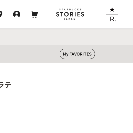
My FAVORITES
ラテ