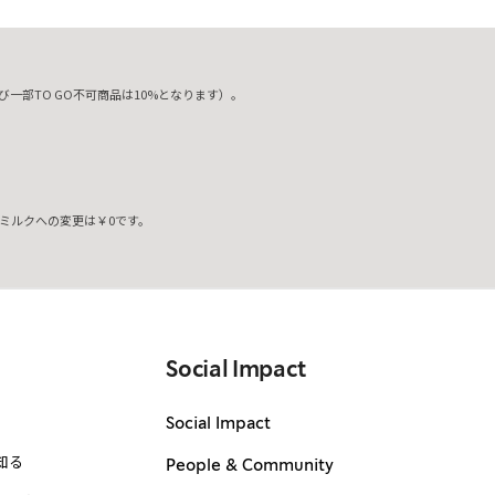
一部TO GO不可商品は10%となります）。
ミルクへの変更は￥0です。
。
Social Impact
Social Impact
知る
People & Community