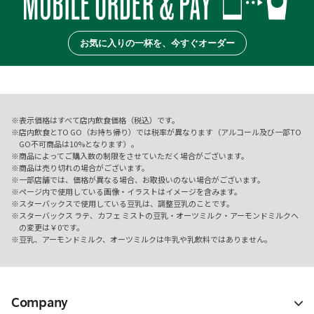
お気に入りの一杯を、今すぐオーダー
表示価格はすべて店内飲食価格（税込）です。
店内飲食とTO GO（お持ち帰り）では税率が異なります（アルコール及び一部TO
GO不可商品は10%となります）。
商品によってご購入数の制限をさせていただく場合がございます。
商品は売り切れの場合がございます。
一部店舗では、価格が異なる場合、お取扱いのない場合がございます。
ページ内で使用している画像・イラストはイメージを含みます。
スターバックスで使用している豆乳は、調整豆乳のことです。
スターバックス ラテ、カフェ ミストの豆乳・オーツミルク・アーモンドミルクへ
の変更は￥0です。
豆乳、アーモンドミルク、オーツミルクは牛乳や乳飲料ではありません。
Company